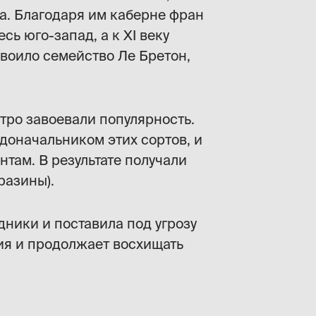
а. Благодаря им каберне фран
ь юго-запад, а к XI веку
своило семейство Ле Бретон,
стро завоевали популярность.
доначальником этих сортов, и
там. В результате получали
разины).
ники и поставила под угрозу
ия и продолжает восхищать