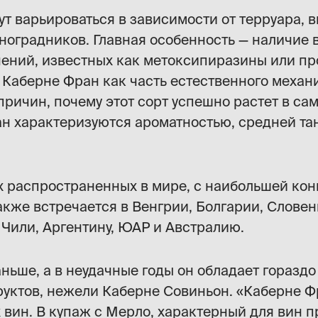
т варьироваться в зависимости от терруара, 
иноградников. Главная особенность — наличие 
ений, известных как метоксипиразины или пр
 Каберне Фран как часть естественного механ
з причин, почему этот сорт успешно растет в с
ан характеризуются ароматностью, средней т
х распространенных в мире, с наибольшей кон
кже встречается в Венгрии, Болгарии, Словен
 Чили, Аргентину, ЮАР и Австралию.
аньше, а в неудачные годы он обладает горазд
уктов, нежели Каберне Совиньон. «Каберне Фр
вин. В купаж с Мерло, характерный для вин п