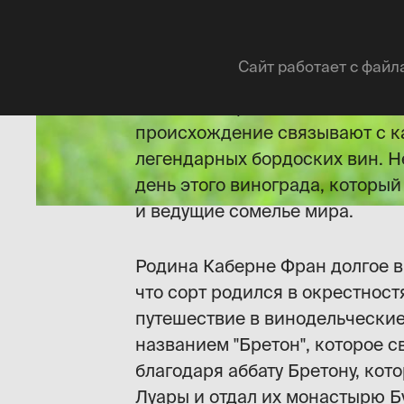
История Каберне 
Сайт работает с файл
"Cabernet" происходит от слов
происхождение связывают с к
легендарных бордоских вин. Н
день этого винограда, который
и ведущие сомелье мира.
Родина Каберне Фран долгое в
что сорт родился в окрестност
путешествие в винодельческие 
названием "Бретон", которое с
благодаря аббату Бретону, кот
Луары и отдал их монастырю Б