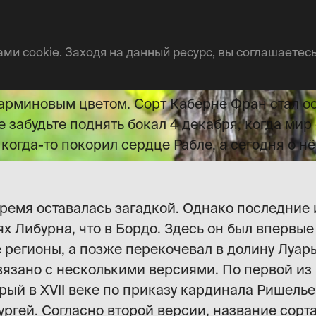
Фран
ами cookie. Заходя на данный ресурс, вы соглашаетесь
а "carmeneth". Выдвигается множество гипотез 
арминовым цветом. Сорт Каберне Фран стал о
е забудьте поднять бокал 4 декабря, когда м
 когда-то покорил сердце Рабле, а сегодня о 
ремя оставалась загадкой. Однако последние
ях Либурна, что в Бордо. Здесь он был впервые
регионы, а позже перекочевал в долину Луары,
вязано с несколькими версиями. По первой из 
орый в XVII веке по приказу кардинала Ришель
ургей. Согласно второй версии, название сорт