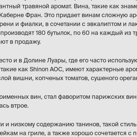
нтный травяной аромат. Вина, такие как знаме
 Каберне Фран. Это придает винам сложную ар
ени и фиалки, в сочетании с эвкалиптом и лак
 производят 180 бутылок, по 60 на каждый из тр
ают в продажу.
сто и в Долине Луары, где его часто использ
такие как Shinon AOC, имеют характерные аро
слой вишни, копченых томатов, сушеного орега
именных вин, стал фаворитом парижских винн
ась втрое.
и и низкому содержанию танинов, такой стиль
йкам на гриле, а также хорошо сочетается с 