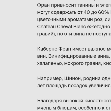
Фран привносит танины и элега
могут содержать от 40 до 60%
цветочными ароматами роз, сир
Château Cheval Blanc ежегодно
гравий), но эти вина не поступ
Каберне Фран имеет важное ме
вин. Винифицированные вина, 
халапеньо, мокрого гравия, ки
Например, Шинон, родина одно
лет площадь посадок увеличил
Благодаря высокой кислотност
мясным блюдам, особенно к сте