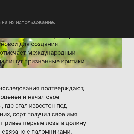
 на их использование.
о его значении. Например, его
сновой для создания
ир отмечает Международный
нём пишут признанные критики
 исследования подтверждают,
 оценён и начал своё
 где стал известен под
них, сорт получил свое имя
е привез первые лозы в долину
а связано с паломниками,