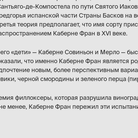
нтьяго-де-Компостела по пути Святого Иаков
едгорья испанской части Страны Басков на вес
ретья теория предполагает, что имя сорту при
аспространением Каберне Фран в XVI веке.
 его «дети» — Каберне Совиньон и Мерло — бы
казали, что именно Каберне Фран является ро
дпочтение новым, более перспективным вариан
ики, черной смородины и зеленого перца (пи
демия филлоксеры, которая разрушила виноград
 не менее, Каберне Фран пережил эти испытан