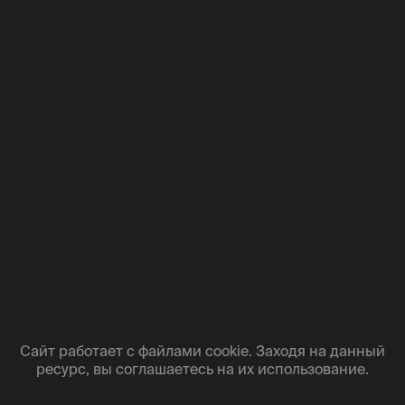
АФИША
КОМАНДА
ФОРМАТЫ ПОСЕЩЕНИЯ
О НАС
СПЕЦПРЕДЛОЖЕНИЯ
АРХИТЕКТУРА
ВИННЫЕ ВИЛЛЫ
ВОПРОСЫ И ОТВЕТЫ
WINEKITCHEN
НОВОСТИ И БЛОГ
КОНТАКТЫ
ПРОИЗВОДСТВО
ВИНОДЕЛЬНЯ
СЫРОВАРНЯ
ОЛИВКОВАЯ РОЩА
МЯСНАЯ ГАСТРОНОМИЯ
ГДЕ КУПИТЬ
ЗВОНИТЕ
ПИШИТЕ
8 800 500 23 57
INFO@WINEPARK.COM
Сайт работает с файлами cookie. Заходя на данный
ресурс, вы соглашаетесь на их использование.
СЛЕДИТЕ
ПРИЕЗЖАЙТЕ
НАПИСАТЬ НА WHATSAPP
ЯЛТА, ПРИМОРСКАЯ, 22