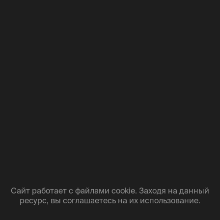
развитию алкогольной болезни.
Опасные фармакологические
взаимодействия.
Алкоголь вступает в
нежелательные реакции с широким
спектром медикаментов — от антибиотиков
и антидепрессантов до обезболивающих и
сердечно-сосудистых препаратов. Кроме
того, он абсолютно противопоказан в
период вынашивания ребенка и при
лактации, поскольку легко проникает через
плацентарный барьер и в грудное молоко,
нанося необратимый вред развивающемуся
организму.
Сайт работает с файлами cookie. Заходя на данный
ресурс, вы соглашаетесь на их использование.
Гастрономическое